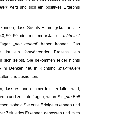
eren
“ wird und sich ein positives Ergebnis
 können, dass Sie als Führungskraft in alte
 40, 50, 60 oder noch mehr Jahren „
mühelos
“
Tagen
„neu gelernt“
haben können. Das
ne ist ein fortwährender Prozess, ein
 an sich selbst. Sie bekommen leider nichts
ie Ihr Denken neu in Richtung
„maximalem
talten und ausrichten.
n, dass es Ihnen immer leichter fallen wird,
ieren und zu hinterfragen, wenn Sie
„am Ball
chen, sobald Sie erste Erfolge erkennen und
e der Zeit jedes Erkennen genossen und mich